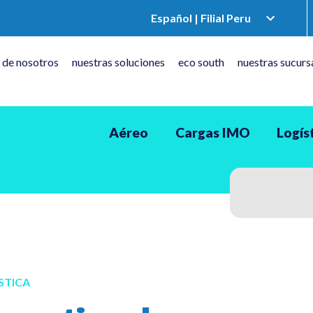
 de nosotros
nuestras soluciones
eco south
nuestras sucurs
Aéreo
Cargas IMO
Logís
STICA