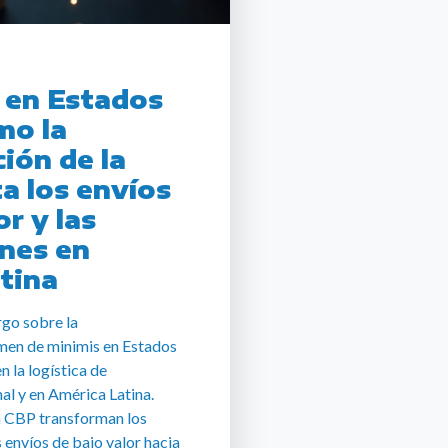
 en Estados
mo la
ión de la
a los envíos
or y las
nes en
tina
rgo sobre la
men de minimis en Estados
 la logística de
al y en América Latina.
a CBP transforman los
 envíos de bajo valor hacia