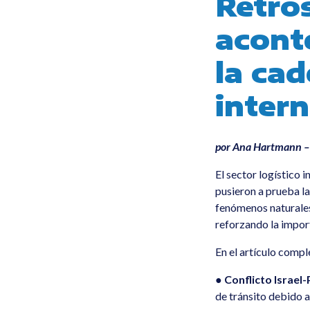
Retros
acont
la cad
inter
por Ana Hartmann –
El sector logístico
pusieron a prueba la
fenómenos naturales 
reforzando la import
En el artículo comp
●
Conflicto Israel-
de tránsito debido a