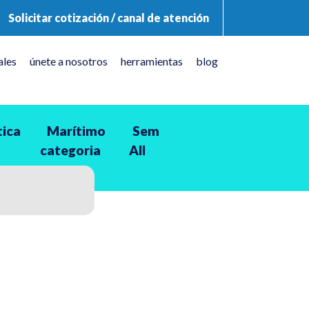
Solicitar cotización / canal de atención
ales
únete a nosotros
herramientas
blog
tica
Marítimo
Sem
categoria
All