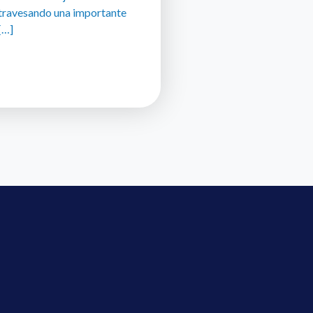
travesando una importante
[…]