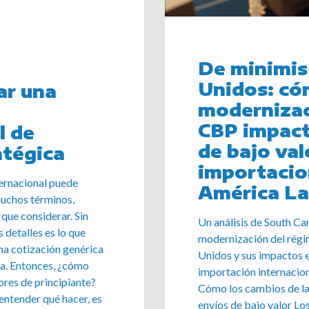
De minimis
Unidos: có
ar una
modernizac
CBP impact
l de
de bajo val
atégica
importacio
ternacional puede
América La
uchos términos,
que considerar. Sin
Un análisis de South Ca
 detalles es lo que
modernización del régi
una cotización genérica
Unidos y sus impactos en
ca. Entonces, ¿cómo
importación internacion
ores de principiante?
Cómo los cambios de l
entender qué hacer, es
envíos de bajo valor Los