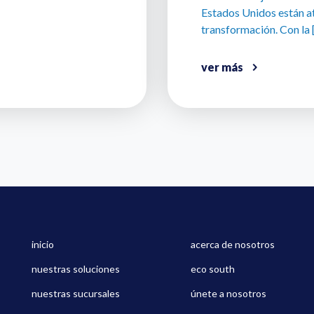
Estados Unidos están a
transformación. Con la 
ver más
inicio
acerca de nosotros
nuestras soluciones
eco south
nuestras sucursales
únete a nosotros