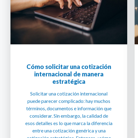
Cómo solicitar una cotización
internacional de manera
estratégica
Solicitar una cotización internacional
puede parecer complicado: hay muchos
términos, documentos e información que
considerar. Sin embargo, la calidad de
esos detalles es lo que marca la diferencia
entre una cotización genérica y una
cotización estratégica. Entonces, ¿cómo