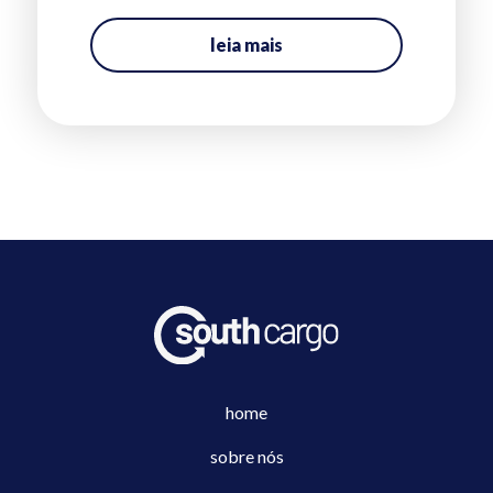
leia mais
home
sobre nós