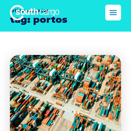
artigos com a tag
tag: portos
Aéreo
Carga IMO
Logistíca
Marítimo
Todos